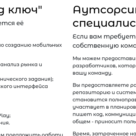
д ключ"
Аутсорси
специали
ется её
Если вам требует
собственную кома
по созданию мобильных
Мы можем предостави
 анализ рынка и
разработчиков, котор
вашу команду.
ического задания);
Вы предоставляете р
ского интерфейса
репозиторию и систем
становится полноправ
участвует в планиров
пишет код, коммуници
lay;
общем - приносит пол
ния.
Время, затраченное н
ем предложить работу