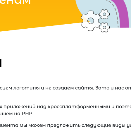
и
рисуем логотипы и не создаём сайты. Зато у нас
х приложений над кроссплатформенными и поэт
пишем на PHP.
иента мы можем предложить следующие виды ус