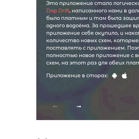
Это приложение стало логичес
Dap Drift
, написанного нами в далё
было платным и там была заши
одного водоёма. За прошедшее в
приложение себя окупило, и нако
количество новых схем, которы
поставлять с приложением. Поэ
полностью новое приложение с 
схем, на этот раз для обеих плат
Приложение в сторах: