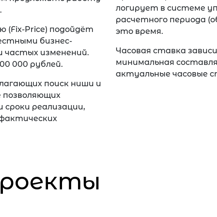
логирует в системе уп
.
расчетного периода (о
(Fix-Price) подойдёт
это время.
естными бизнес-
Часовая ставка завис
 частых изменений.
минимальная составля
0 000 рублей.
актуальные часовые 
олагающих поиск ниши и
е позволяющих
 сроки реализации,
 фактических
проекты