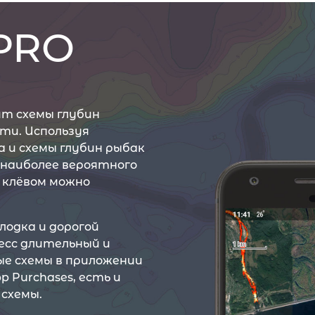
 PRO
ит схемы глубин
ти. Используя
 и схемы глубин рыбак
наиболее вероятного
м клёвом можно
лодка и дорогой
есс длительный и
е схемы в приложении
 Purchases, есть и
схемы.