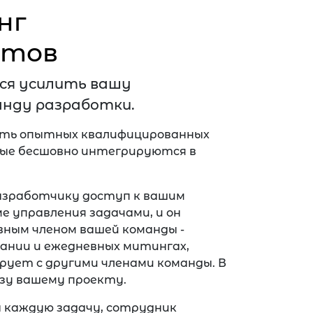
нг
стов
ся усилить вашу
нду разработки.
ть опытных квалифицированных
ые бесшовно интегрируются в
азработчику доступ к вашим
е управления задачами, и он
ным членом вашей команды -
ании и ежедневных митингах,
рует с другими членами команды. В
ьзу вашему проекту.
а каждую задачу, сотрудник