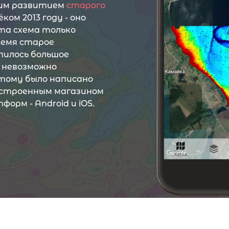
ким развитием
старого
ком 2013 году - оно
та схема только
ремя старое
пилось большое
е невозможно
тому было написано
встроенным магазином
форм - Android и iOS.