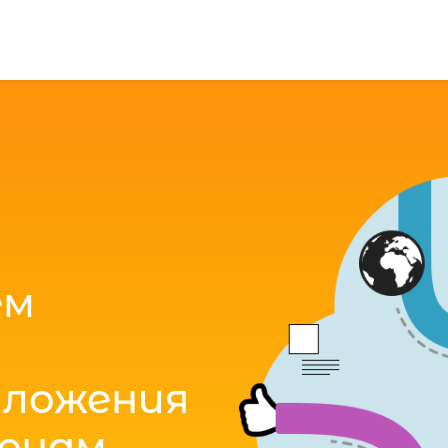
ем
иложения
ценам