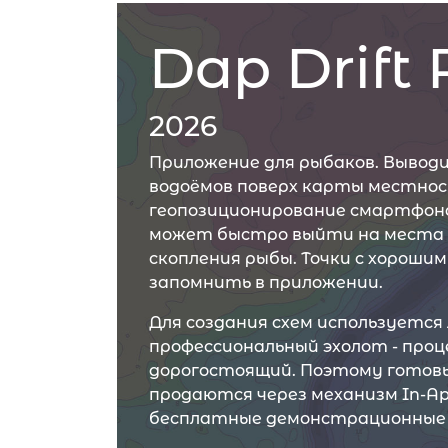
Dap Drift
2026
Приложение для рыбаков. Вывод
водоёмов поверх карты местнос
геопозиционирование смартфона
может быстро выйти на места 
скопления рыбы. Точки с хороши
запомнить в приложении.
Для создания схем используется 
профессиональный эхолот - проц
дорогостоящий. Поэтому готовы
продаются через механизм In-App
бесплатные демонстрационные 